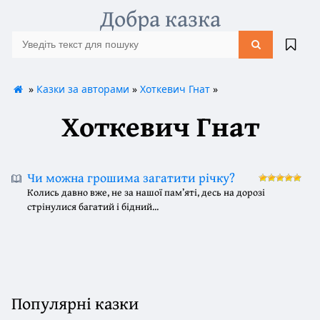
Добра казка
»
Казки за авторами
»
Хоткевич Гнат
»
Хоткевич Гнат
Чи можна грошима загатити річку?
Колись давно вже, не за нашої пам’яті, десь на дорозі
стрінулися багатий і бідний...
Популярні казки