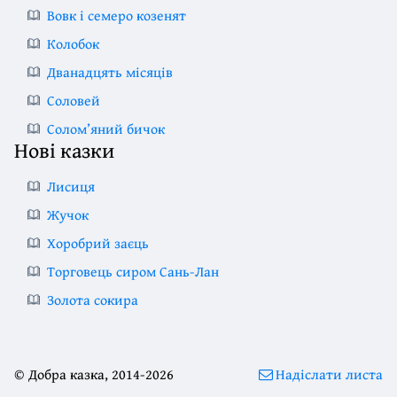
Вовк і семеро козенят
Колобок
Дванадцять місяців
Соловей
Солом’яний бичок
Нові казки
Лисиця
Жучок
Хоробрий заєць
Торговець сиром Сань-Лан
Золота сокира
© Добра казка, 2014-2026
Надіслати листа