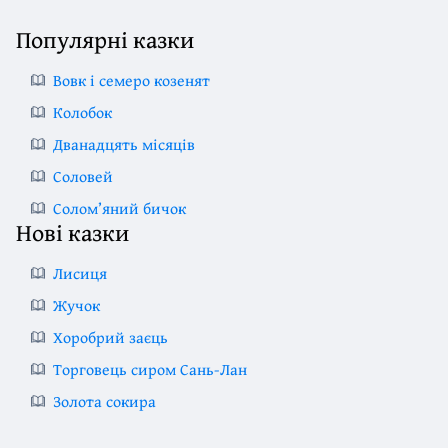
Популярні казки
Вовк і семеро козенят
Колобок
Дванадцять місяців
Соловей
Солом’яний бичок
Нові казки
Лисиця
Жучок
Хоробрий заєць
Торговець сиром Сань-Лан
Золота сокира