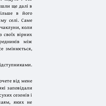
йшли ще далі в
більше в його
му селі. Саме
 чаклуни, коли
з своїх вірних
редників між
се змінюється,
дступниками.
хочете від мене
які заповідали
сухих сезонів і
чаям, яких не