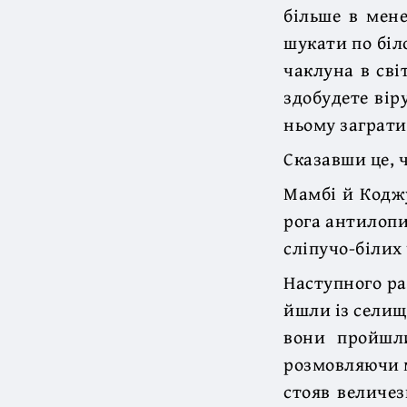
більше в мене
шукати по біл
чаклуна в сві
здобудете вір
ньому заграти,
Сказавши це, 
Мамбі й Коджу
рога антилопи
сліпучо-білих
Наступного ра
йшли із сели
вони пройшл
розмовляючи м
стояв величез