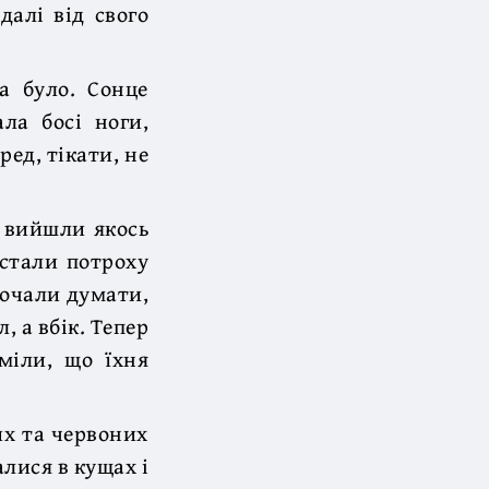
далі від свого
а було. Сонце
ла босі ноги,
ред, тікати, не
у вийшли якось
 стали потроху
почали думати,
, а вбік. Тепер
міли, що їхня
их та червоних
лися в кущах і