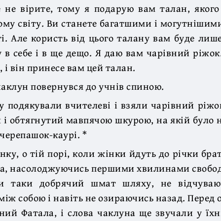
 не вірите, тому я подарую вам талан, яког
ому світу. Ви станете багатшими і могутнішими
ті. Але користь від цього талану вам буде лише
у в себе і в ще дещо. Я даю вам чарівний ріжок
 і він принесе вам цей талан.
чаклун повернувся до учнів спиною.
 подякували вчителеві і взяли чарівний ріжо
 і обтягнутий мавпячою шкурою, на якій було 
 черепашок-каурі. *
нку, о тій порі, коли жінки йдуть до річки бра
ща, насолоджуючись першими хвилинами свобод
и таки добрячий шмат шляху, не відчуваю
іж собою і навіть не озираючись назад. Перед 
ний Фатала, і слова чаклуна ще звучали у їхн