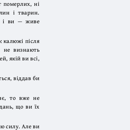
т померлих, ні
лин і тварин.
, і ви — живе
як калюжі після
і не визнають
й, якій ви всі,
ься, віддав би
нє, то вже не
дань, що ви їх
ю силу. Але ви