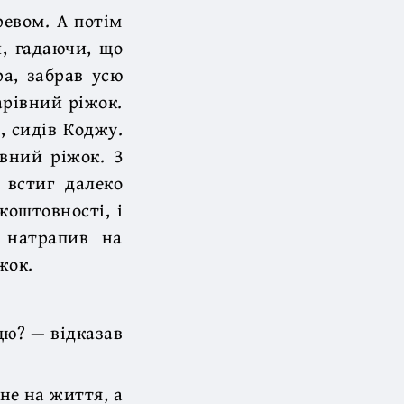
ревом. А потім
и, гадаючи, що
ра, забрав усю
арівний ріжок.
, сидів Коджу.
івний ріжок. З
 встиг далеко
коштовності, і
 натрапив на
жок.
цю? — відказав
не на життя, а