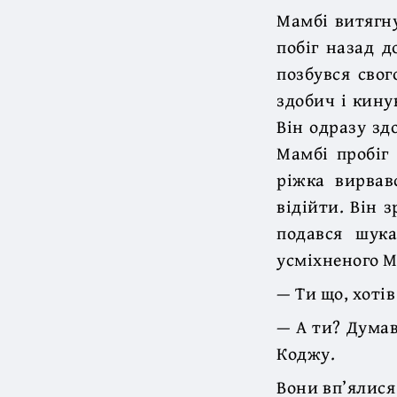
Мамбі витягну
побіг назад д
позбувся свог
здобич і кину
Він одразу зд
Мамбі пробіг 
ріжка вирвав
відійти. Він 
подався шук
усміхненого М
— Ти що, хоті
— А ти? Думав
Коджу.
Вони вп’ялися