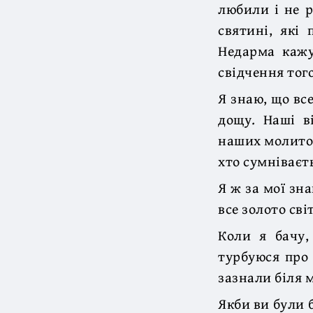
любили і не р
святині, які
Недарма кажу
свідчення того
Я знаю, що все
дощу. Наші в
наших молитов,
хто сумніваєт
Я ж за мої зн
все золото сві
Коли я бачу,
турбуюся про 
зазнали біля 
Якби ви були 