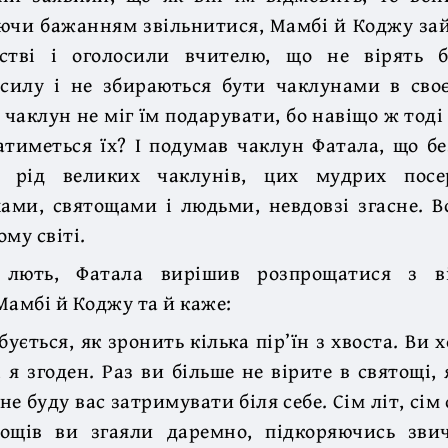
ючи бажанням звільнитися, Мамбі й Коджу за
стві і оголосили вчителю, що не вірять 
силу і не збираються бути чаклунами в своє
 чаклун не міг їм подарувати, бо навіщо ж тоді
атиметься їх? І подумав чаклун Фатала, що бе
ів рід великих чаклунів, цих мудрих посе
ми, святощами і людьми, невдовзі згасне. В
ому світі.
 лють, Фатала вирішив розпрощатися з ві
Мамбі й Коджу та й каже:
ується, як зронить кілька пір’їн з хвоста. Ви 
, я згоден. Раз ви більше не вірите в святощі, 
не буду вас затримувати біля себе. Сім літ, сім 
дощів ви згаяли даремно, підкоряючись зви