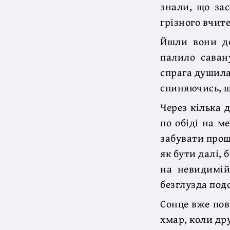
знали, що зас
грізного вчите
Йшли вони до
палило саван
спрага душила 
спиняючись, щ
Через кілька 
по обіді на м
забувати прощ
як бути далі, 
на невидимій
безглузда под
Сонце вже пов
хмар, коли др