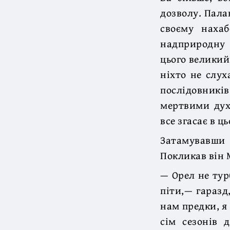
дозволу. Пала
своєму нахаб
надприродну 
цього великий
ніхто не слух
послідовник
мертвими духа
все згасає в ць
Затамувавши
Покликав він 
— Орел не турб
піти,— гаразд
нам предки, я 
сім сезонів 