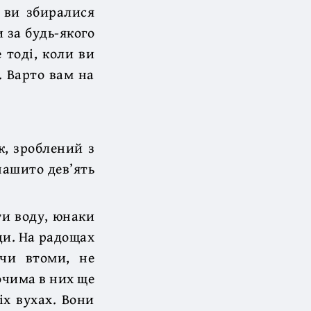
о ви збиралися
 за будь-якого
 тоді, коли ви
. Варто вам на
к, зроблений з
нашито дев’ять
ти воду, юнаки
и. На радощах
чи втоми, не
очима в них ще
іх вухах. Вони