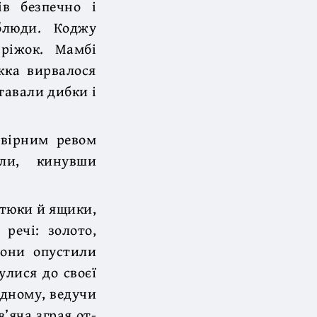
ів безпечно і
блюди. Коджу
ріжок. Мамбі
іжка вирвалося
тавали дибки і
овірним ревом
ли, кинувши
 тюки й ящики,
речі: золото,
вони опустили
улися до своєї
одному, ведучи
в’яча зграя от-