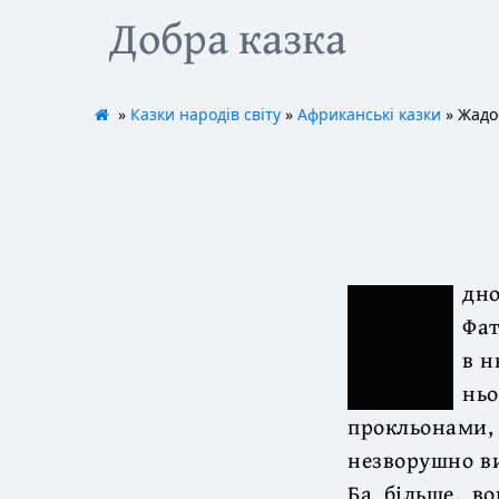
Добра казка
»
Казки народів світу
»
Африканські казки
» Жадо
дно
Фат
в н
ньо
прокльонами
незворушно ви
Ба більше, во