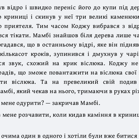
в відро і швидко переніс його до купи під де
о криниці і скинув у неї три великі каменюк
о приятеля. Тим часом Коджу вибрався з від
вся тікати. Мамбі знайшов біля дерева лише ч
огадався, що в останньому відрі, яке він підняв
кількасот кроків, зупинився і дмухнув у чар
ся звук, схожий на крик віслюка. Коджу не
зрадів, що зможе повантажити на віслюка свої 
ати віслюка. Та на превеликий свій подив
амбі, який чекав на нього, тримаючи в руках рі
в мене одурити? — закричав Мамбі.
 мене розчавити, коли кидав каміння в крини
 очима один в одного і хотіли були вже битися 