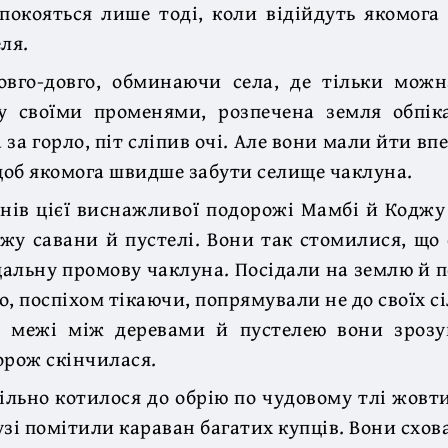
покояться лише тоді, коли відійдуть якомога 
ля.
вго-довго, обминаючи села, де тільки можн
у своїми променями, розпечена земля обпіка
за горло, піт сліпив очі. Але вони мали йти впе
об якомога швидше забути селище чаклуна.
днів цієї виснажливої подорожі Мамбі й Кодж
ежу савани й пустелі. Вони так стомилися, що
альну промову чаклуна. Посідали на землю й 
бо, поспіхом тікаючи, попрямували не до своїх сіл
 межі між деревами й пустелею вони зрозу
орож скінчилася.
ільно котилося до обрію по чудовому тлі жовт
узі помітили караван багатих купців. Вони схова