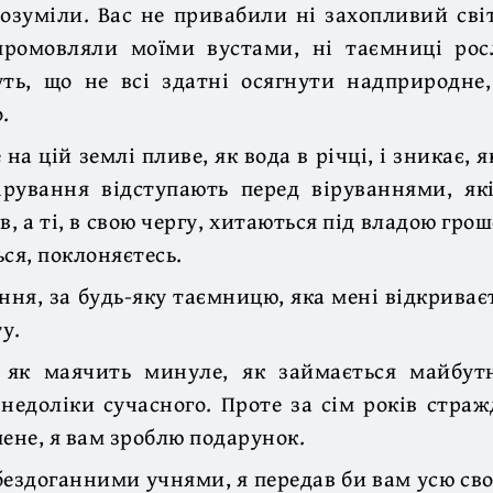
озуміли. Вас не привабили ні захопливий сві
 промовляли моїми вустами, ні таємниці рос
ть, що не всі здатні осягнути надприродне
.
 на цій землі пливе, як вода в річці, і зникає, 
ірування відступають перед віруваннями, як
 а ті, в свою чергу, хитаються під владою гроше
ься, поклоняєтесь.
ання, за будь-яку таємницю, яка мені відкриваєт
ту.
 як маячить минуле, як займається майбут
недоліки сучасного. Проте за сім років страж
мене, я вам зроблю подарунок.
бездоганними учнями, я передав би вам усю сво