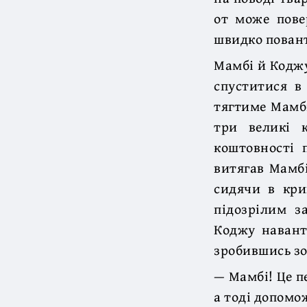
от може повер
швидко повант
Мамбі й Коджу
спуститися в
тягтиме Мамбі
три великі 
коштовності 
витягав Мамбі
сидячи в кри
підозрілим з
Коджу навант
зробившись зо
— Мамбі! Це п
а тоді допомо