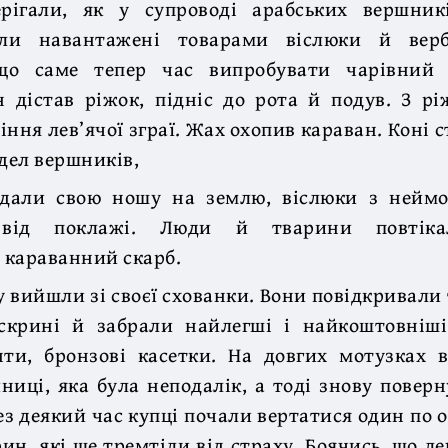
ерігали, як у супроводі арабських вершник
ли навантажені товарами віслюки й вер
 що саме тепер час випробувати чарівний 
н дістав ріжок, підніс до рота й подув. З р
іння лев’ячої зграї. Жах охопив караван. Коні с
ідел вершників,
дали свою ношу на землю, віслюки з нейм
я від поклажі. Люди й тварини повтіка
 караванний скарб.
 вийшли зі своєї схованки. Вони повідкривали
скрині й забрали найлегші і найкоштовніші 
нти, бронзові касетки. На довгих мотузках 
ниці, яка була неподалік, а тоді знову поверн
ез деякий час купці почали вертатися один по 
ин, які ще тремтіли від страху. Боячись, що ле