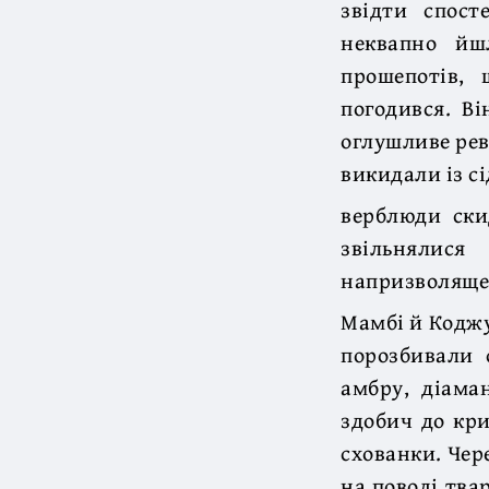
звідти спост
неквапно йш
прошепотів,
погодився. Ві
оглушливе рев
викидали із с
верблюди ски
звільнялис
напризволяще
Мамбі й Коджу
порозбивали 
амбру, діама
здобич до кри
схованки. Чер
на поводі твар