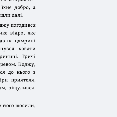
 їхнє добро, а
ішли далі.
оджу погодився
ке відро, яке
лав на цямрині
нувся ховати
риниці. Тричі
еревом. Коджу,
ся до нього з
іри приятеля,
м, зіщулився,
и його щосили,