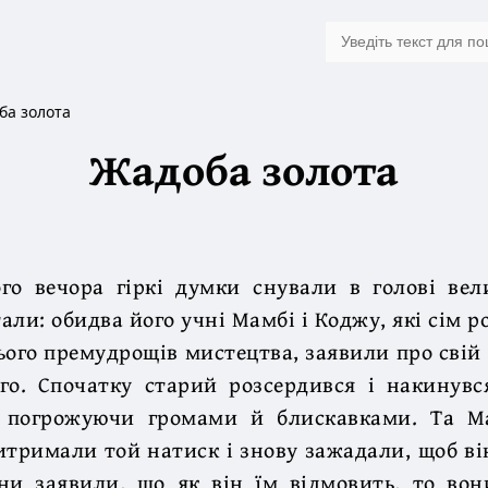
ба золота
Жадоба золота
го вечора гіркі думки снували в голові вел
али: обидва його учні Мамбі і Коджу, які сім р
ього премудрощів мистецтва, заявили про свій 
го. Спочатку старий розсердився і накинувс
, погрожуючи громами й блискавками. Та М
тримали той натиск і знову зажадали, щоб він
ни заявили, що як він їм відмовить, то вон