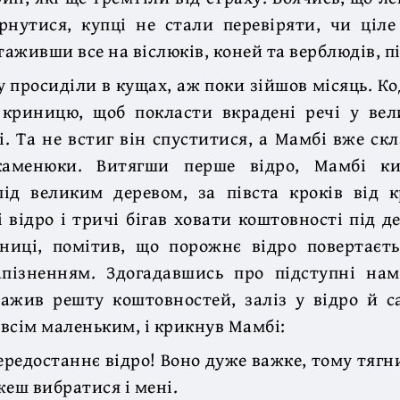
нутися, купці не стали перевіряти, чи ціле
аживши все на віслюків, коней та верблюдів, п
 просиділи в кущах, аж поки зійшов місяць. К
 криницю, щоб покласти вкрадені речі у вели
. Та не встиг він спуститися, а Мамбі вже ск
каменюки. Витягши перше відро, Мамбі ки
під великим деревом, за півста кроків від к
 відро і тричі бігав ховати коштовності під д
ниці, помітив, що порожнє відро повертаєть
апізненням. Здогадавшись про підступні нам
ажив решту коштовностей, заліз у відро й са
всім маленьким, і крикнув Мамбі:
ередостаннє відро! Воно дуже важке, тому тягн
жеш вибратися і мені.