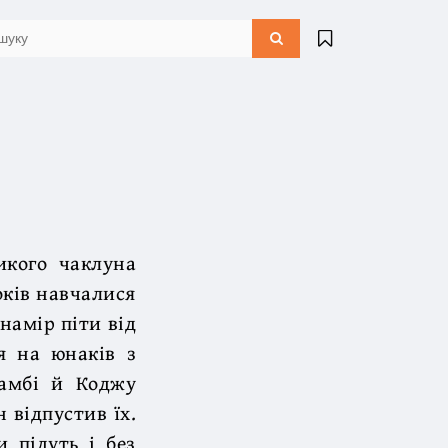
икого чаклуна
оків навчалися
намір піти від
я на юнаків з
амбі й Коджу
 відпустив їх.
и підуть і без