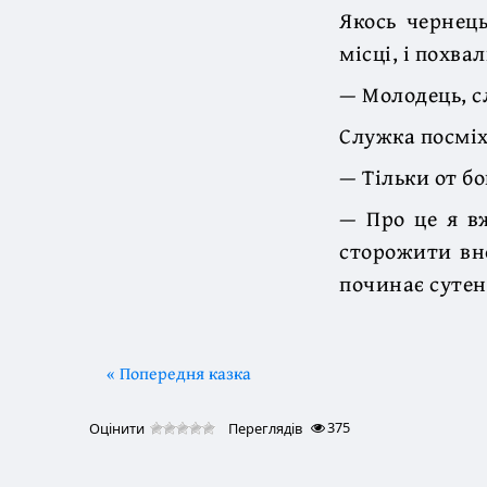
Якось чернець
місці, і похва
— Молодець, с
Служка посміх
— Тільки от бо
— Про це я в
сторожити вно
починає сутені
« Попередня казка
375
Оцінити
Переглядів