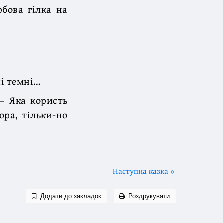
рбова гілка на
чі темні…
— Яка користь
ора, тільки-но
Наступна казка »
Додати до закладок
Роздрукувати