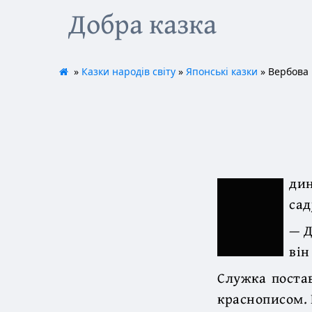
Добра казка
»
Казки народів світу
»
Японські казки
» Вербова 
дин
сад
— Д
він
Служка постав
краснописом. 