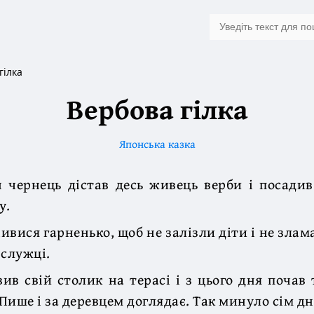
гілка
Вербова гілка
Японська казка
 чернець дістав десь живець верби і посадив
у.
ивися гарненько, щоб не залізли діти і не злам
 служці.
ив свій столик на терасі і з цього дня почав
Пише і за деревцем доглядає. Так минуло сім дн