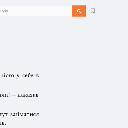
 його у себе в
али! — наказав
 тут займатися
ів.