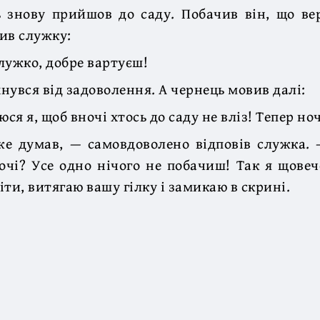
 знову прийшов до саду. Побачив він, що ве
лив служку:
лужко, добре вартуєш!
нувся від задоволення. А чернець мовив далі:
юся я, щоб вночі хтось до саду не вліз! Тепер но
же думав, — самовдоволено відповів служка. 
чі? Усе одно нічого не побачиш! Так я щовеч
ти, витягаю вашу гілку і замикаю в скрині.