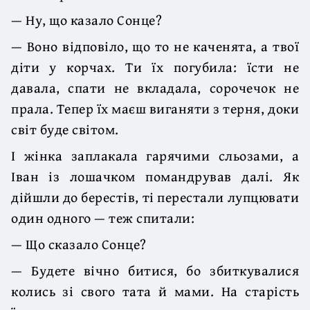
— Ну, що казало Сонце?
— Воно відповіло, що то не каченята, а твої
діти у корчах. Ти їх погубила: їсти не
давала, спати не вкладала, сорочечок не
прала. Тепер їх маєш виганяти з терня, доки
світ буде світом.
І жінка заплакала гарячими сльозами, а
Іван із лошачком помандрував далі. Як
дійшли до берестів, ті перестали лупцювати
один одного — теж спитали:
— Що сказало Сонце?
— Будете вічно битися, бо збиткувалися
колись зі свого тата й мами. На старість