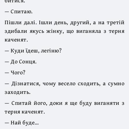
битися.
— Спитаю.
Пішли далі. Ішли день, другий, а на третій
здибали якусь жінку, що виганяла з терня
каченят.
— Куди їдеш, легіню?
— До Сонця.
— Чого?
— Дізнатися, чому весело сходить, а сумно
заходить.
— Спитай його, доки я ще буду виганяти з
терня каченят.
— Най буде…