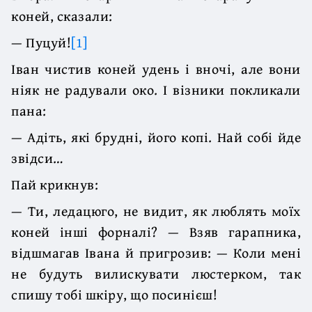
коней, сказали:
— Пуцуй!
[1]
Іван чистив коней удень і вночі, але вони
ніяк не радували око. І візники покликали
пана:
— Адіть, які брудні, його копі. Най собі йде
звідси…
Пай крикнув:
— Ти, ледацюго, не видит, як люблять моїх
коней інші форналі? — Взяв гарапника,
відшмагав Івана й пригрозив: — Коли мені
не будуть вилискувати люстерком, так
спишу тобі шкіру, що посинієш!