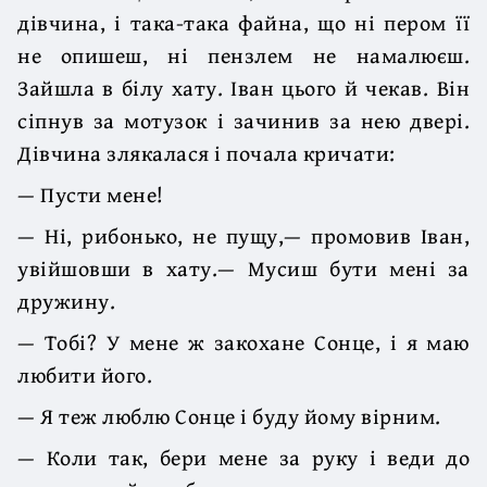
дівчина, і така-така файна, що ні пером її
не опишеш, ні пензлем не намалюєш.
Зайшла в білу хату. Іван цього й чекав. Він
сіпнув за мотузок і зачинив за нею двері.
Дівчина злякалася і почала кричати:
— Пусти мене!
— Ні, рибонько, не пущу,— промовив Іван,
увійшовши в хату.— Мусиш бути мені за
дружину.
— Тобі? У мене ж закохане Сонце, і я маю
любити його.
— Я теж люблю Сонце і буду йому вірним.
— Коли так, бери мене за руку і веди до