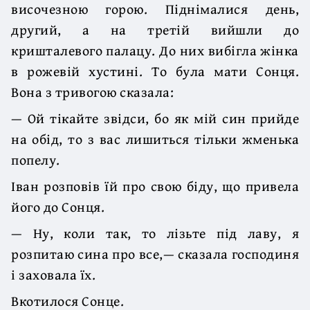
височезною горою. Піднімалися день,
другий, а на третій вийшли до
кришталевого палацу. До них вибігла жінка
в рожевій хустині. То була мати Сонця.
Вона з тривогою сказала:
— Ой тікайте звідси, бо як мій син прийде
на обід, то з вас лишиться тільки жменька
попелу.
Іван розповів їй про свою біду, що привела
його до Сонця.
— Ну, коли так, то лізьте під лаву, я
розпитаю сина про все,— сказала господиня
і заховала їх.
Вкотилося Сонце.