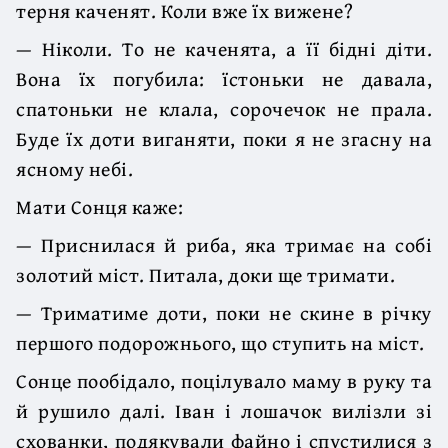
терня каченят. Коли вже їх вижене?
— Ніколи. То не каченята, а її бідні діти.
Вона їх погубила: їстоньки не давала,
спатоньки не клала, сорочечок не прала.
Буде їх доти виганяти, поки я не згасну на
ясному небі.
Мати Сонця каже:
— Приснилася й риба, яка тримає на собі
золотий міст. Питала, доки ще тримати.
— Триматиме доти, поки не скине в річку
першого подорожнього, що ступить на міст.
Сонце пообідало, поцілувало маму в руку та
й рушило далі. Іван і лошачок вилізли зі
схованки, подякували файно і спустилися з