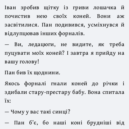
Іван зробив щітку із гриви лошачка й
почистив нею своїх коней. Вони аж
засвітилися. Пан подивився, усміхнувся й
відлупцював інших форналів.
— Ви, ледацюги, не видите, як треба
пуцувати моїх коней? І завтра я прийду на
вашу голову!
Пан бив їх щоднини.
Якось форналі гнали коней до річки і
здибали стару-престару бабу. Вона спитала
їх:
— Чому у вас такі синці?
— Пан б’є, бо наші коні брудніші від