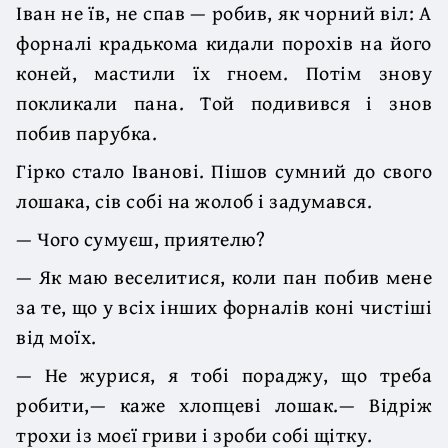
Іван не їв, не спав — робив, як чорний віл: А
форналі крадькома кидали порохів на його
коней, мастили їх гноем. Потім знову
покликали пана. Той подивився і знов
побив парубка.
Гірко стало Іванові. Пішов сумний до свого
лошака, сів собі на жолоб і задумався.
— Чого сумуєш, приятелю?
— Як маю веселитися, коли пан побив мене
за те, що у всіх інших форналів коні чистіші
від моїх.
— Не журися, я тобі пораджу, що треба
робити,— каже хлопцеві лошак.— Відріж
трохи із моєї гриви і зроби собі щітку.