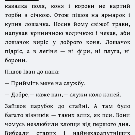
кавалка поля, коня і корови не вартий
торби з січкою. Отож пішов на ярмарок і
купив лошачка. Носив йому свіжої трави,
напував криничною водичкою і чекав, аби
лошачок виріс у доброго коня. Лошачок
підріс, а в легіня — ні фіри, ні плуга, ні
борони.
Пішов Іван до пана:
— Прийміть мене на службу.
— Добре,— каже пан,— служи коло коней.
Зайшов парубок до стайні. А там було
багато візників — таких злих, як пси. Вони
чомусь незлюбили хлопця від першого дня.
Вибрали старих і найнехарапутніших