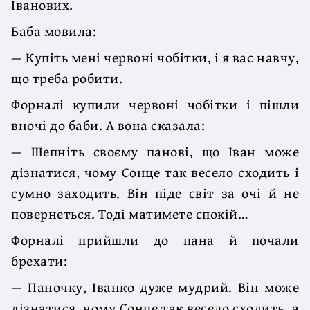
Іванових.
Баба мовила:
— Купіть мені червоні чобітки, і я вас навчу,
що треба робити.
Форналі купили червоні чобітки і пішли
вночі до баби. А вона сказала:
— Шепніть своєму панові, що Іван може
дізнатися, чому Сонце так весело сходить і
сумно заходить. Він піде світ за очі й не
повернеться. Тоді матимете спокій…
Форналі прийшли до пана й почали
брехати:
— Паночку, Іванко дуже мудрий. Він може
дізнатися, чому Сонце так весело сходить, а