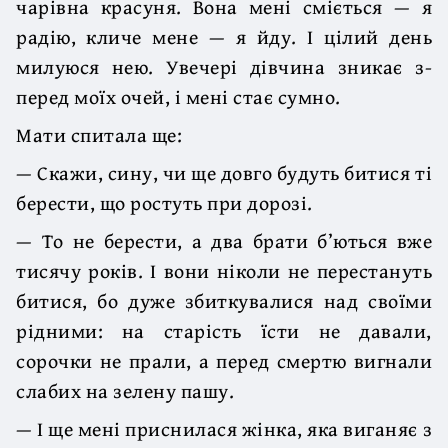
чарівна красуня. Вона мені сміється — я
радію, кличе мене — я йду. І цілий день
милуюся нею. Увечері дівчина зникає з-
перед моїх очей, і мені стає сумно.
Мати спитала ще:
— Скажи, сину, чи ще довго будуть битися ті
берести, що ростуть при дорозі.
— То не берести, а два брати б’ються вже
тисячу років. І вони ніколи не перестануть
битися, бо дуже збиткувалися над своїми
рідними: на старість їсти не давали,
сорочки не прали, а перед смертю вигнали
слабих на зелену пашу.
— І ще мені приснилася жінка, яка виганяє з