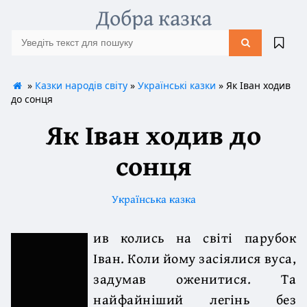
Добра казка
»
Казки народів світу
»
Українські казки
» Як Іван ходив
до сонця
Як Іван ходив до
сонця
Українська казка
ив колись на світі парубок
Іван. Коли йому засіялися вуса,
задумав оженитися. Та
найфайніший легінь без