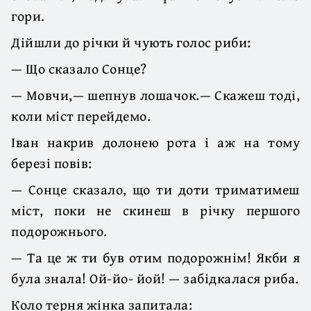
гори.
Дійшли до річки й чують голос риби:
— Що сказало Сонце?
— Мовчи,— шепнув лошачок.— Скажеш тоді,
коли міст перейдемо.
Іван накрив долонею рота і аж на тому
березі повів:
— Сонце сказало, що ти доти триматимеш
міст, поки не скинеш в річку першого
подорожнього.
— Та це ж ти був отим подорожнім! Якби я
була знала! Ой-йо- йой! — забідкалася риба.
Коло терня жінка запитала: