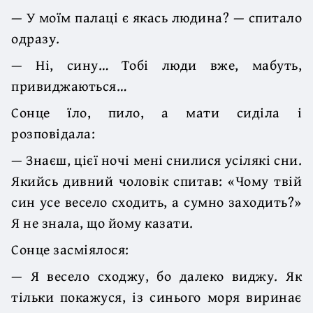
— У моїм палаці є якась людина? — спитало
одразу.
— Ні, сину… Тобі люди вже, мабуть,
привиджаються…
Сонце їло, пило, а мати сиділа і
розповідала:
— Знаєш, цієї ночі мені снилися усілякі сни.
Якийсь дивний чоловік спитав: «Чому твій
син усе весело сходить, а сумно заходить?»
Я не знала, що йому казати.
Сонце засміялося:
— Я весело сходжу, бо далеко виджу. Як
тільки покажуся, із синього моря виринає