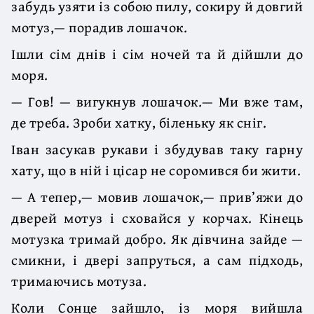
забудь узяти із собою пилу, сокиру й довгий
мотуз,— порадив лошачок.
Ішли сім днів і сім ночей та й дійшли до
моря.
— Гов! — вигукнув лошачок.— Ми вже там,
де треба. Зроби хатку, біленьку як сніг.
Іван засукав рукави і збудував таку гарну
хату, що в ній і цісар не соромився би жити.
— А тепер,— мовив лошачок,— прив’яжи до
дверей мотуз і сховайся у корчах. Кінець
мотузка тримай добро. Як дівчина зайде —
смикни, і двері запруться, а сам підходь,
тримаючись мотуза.
Коли Сонце зайшло, із моря вийшла