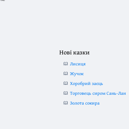
Нові казки
Лисиця
Жучок
Хоробрий заєць
Торговець сиром Сань-Лан
Золота сокира