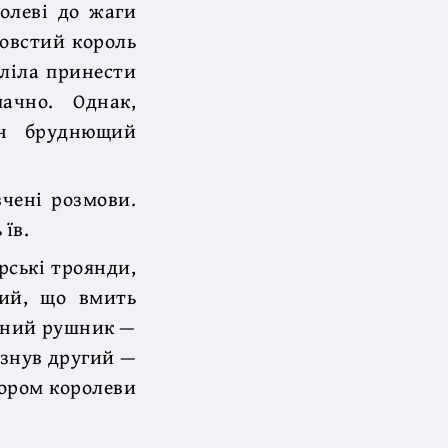
олеві до жаги
Товстий король
еліла принести
ачно. Однак,
ан бруднющий
вчені розмови.
 їв.
рські троянди,
ний, що вмить
онний рушник —
изнув другий —
хором королеви