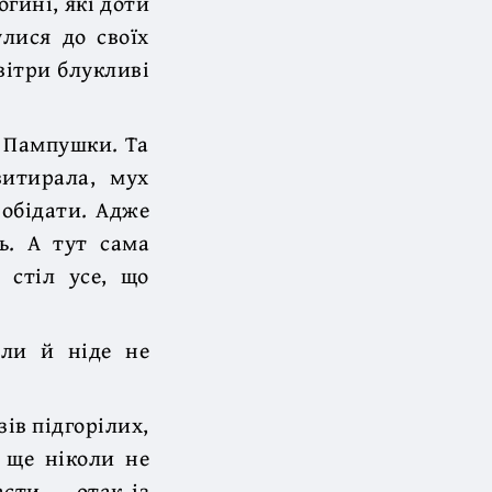
гині, які доти
улися до своїх
вітри блукливі
и Пампушки. Та
витирала, мух
 обідати. Адже
ь. А тут сама
 стіл усе, що
оли й ніде не
ів підгорілих,
, ще ніколи не
асти — отак із