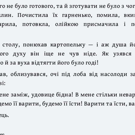
го не було готового, та й зготувати не було з ч
плин. Почистила їх гарненько, помила, вки
варила, потовкла, олійкою присмачила і п
о столу, понюхав картопельку — і аж душа йо
ного духу він іще не чув ніде. Як узявся
о й за вуха відтягти його було годі!
ав, облизувався, очі під лоба від насолоди з
ві:
ене заміж, удовице бідна! В мене стільки невар
емо її варити, будемо її їсти! Варити та їсти, в
ець.
90.