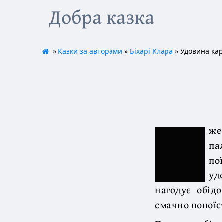
Добра казка
»
Казки за авторами
»
Біхарі Клара
» Удовина ка
же
па
по
уд
нагодує обід
смачно попоїс