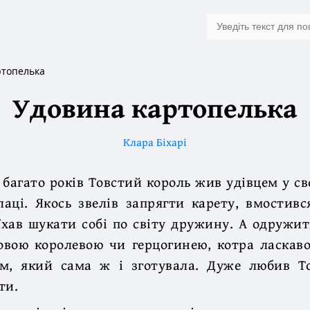
ртопелька
Удовина картопелька
Клара Біхарі
 багато років Товстий король жив удівцем у 
лаці. Якось звелів запрягти карету, вмостив
їхав шукати собі по світу дружину. А одружи
овою королевою чи герцогинею, котра ласкаво
ом, який сама ж і зготувала. Дуже любив Т
ти.