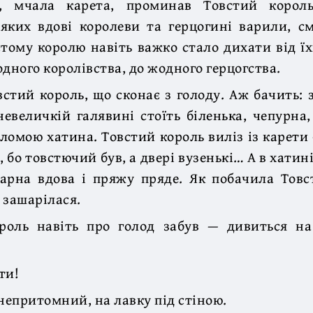
, мчала карета, проминав Товстий король
 яких вдові королеви та герцогині варили, 
тому королю навіть важко стало дихати від їх
одного королівства, до жодного герцогства.
стий король, що сконає з голоду. Аж бачить:
невеличкій галявині стоїть біленька, чепурна
ломою хатина. Товстий король виліз із карети 
 бо товстючий був, а двері вузенькі… А в хатин
гарна вдова і пряжу пряде. Як побачила Тов
 зашарілася.
роль навіть про голод забув — дивиться на
ти!
 непритомний, на лавку під стіною.