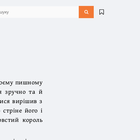
своєму пишному
ся зручно та й
тися вирішив з
 стріне його і
овстий король