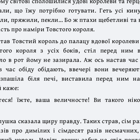
ому світові сполошилися удові королеви та герцо
ли, що їжу потрібно готувати. Геть усі кин
ли, пряжили, пекли… Бо ж птахи щебетливі та 
ість про наміри Товстого короля.
тав Товстий король до палацу вдової королев
стого короля з усіх боків, стіл перед ним 
ло в рот йому не зазирала. Аж ось настав час
в час обіду обідають, ввечері вони вечеряют
зпашіла біля печі, виставила перед ним на
й каже:
еся! їжте, ваша величносте! Ви такого нік
ушка сказала щиру правду. Таких страв, сім раз
зів про димілих і сімдесят разів несмачних
тий король. Навіть ложку забув на стіл покл