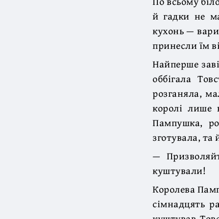
По всьому біл
й гадки не ма
кухонь — вари
принесли їм в
Найперше заві
оббігала Тов
розганяла, ма
королі лише 
Пампушка, ро
зготувала, та 
— Призволяйт
куштували!
Королева Памп
сімнадцять ра
куштував Товс