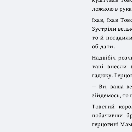
ложкою в руках
їхав, їхав То
Зустріли вель
то й посадили
обідати.
Надвібіч розч
таці внесли 
гадюку. Герцо
— Ви, ваша ве
зійдемось, то 
Товстий коро
побачивши бр
герцогині Мама