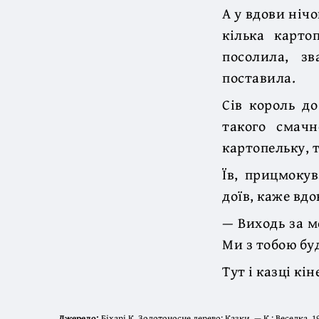
А у вдови нічо
кілька карто
посолила, з
поставила.
Сів король д
такого смач
картопельку, т
Їв, прицмокув
доїв, каже вдо
— Виходь за м
Ми з тобою буд
Тут і казці кін
Джерело:
Біхарі К. Золотоносне дерево: Казки. — К.: Веселка, 19