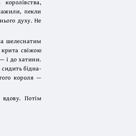
 королівства,
смажили, пекли
нього духу. Не
 за шелеснатим
, крита свіжою
— і до хатини.
і сидить бідна-
стого короля —
 вдову. Потім