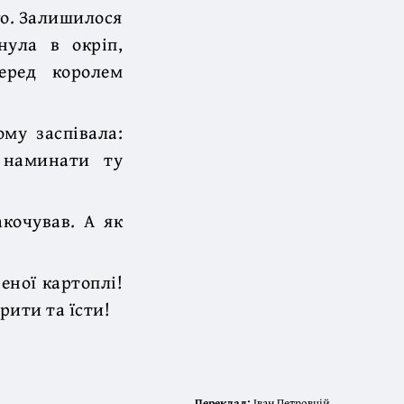
ого. Залишилося
нула в окріп,
еред королем
му заспівала:
 наминати ту
акочував. А як
еної картоплі!
арити та їсти!
Переклад:
Іван Петровцій