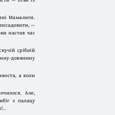
гині Мамалиги.
 посадовити, —
оки настав час
скучій срібній
енну-довженну
хвоста, а коли
очилося. Але,
ибіг з палацу
!..