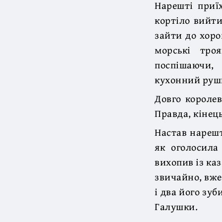
Нарешті приї
кортіло вийти
зайти до хоро
морські тро
поспішаючи,
кухонний руш
Довго королев
Правда, кінець
Настав нарешт
як оголосила
вихопив із ка
звичайно, вже
і два його зу
Галушки.