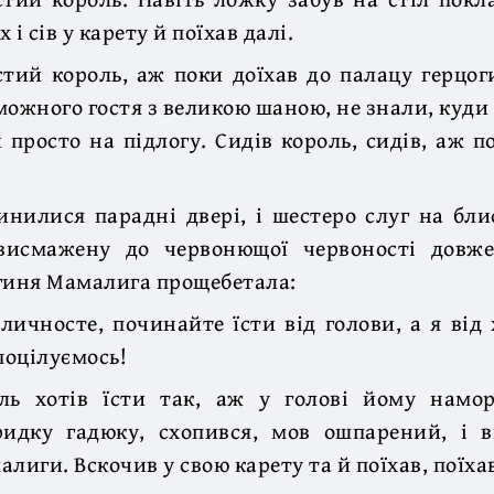
 і сів у карету й поїхав далі.
встий король, аж поки доїхав до палацу герцо
можного гостя з великою шаною, не знали, куди
 просто на підлогу. Сидів король, сидів, аж п
инилися парадні двері, і шестеро слуг на бли
висмажену до червонющої червоності довж
гиня Мамалига прощебетала:
личносте, починайте їсти від голови, а я від 
поцілуємось!
ль хотів їсти так, аж у голові йому намор
идку гадюку, схопився, мов ошпарений, і в
лиги. Вскочив у свою карету та й поїхав, поїхав