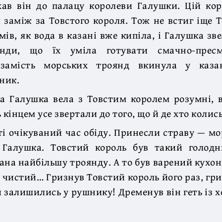
хав він до палацу королеви Галушки. Цій кор
 заміж за Товстого короля. Тож не встиг іще 
мів, як вода в казані вже кипіла, і Галушка зв
янди, що їх уміла готувати смачно-пресм
 замість морських троянд вкинула у каз
ник.
а Галушка вела з Товстим королем розумні, 
 кінцем усе звертали до того, що й де хто колись
і очікуваний час обіду. Принесли страву — мо
 Галушка. Товстий король був такий голод
зана найбільшу троянду. А то був варений кух
 чистий… Гризнув Товстий король його раз, гр
би залишились у рушнику! Дременув він геть із 