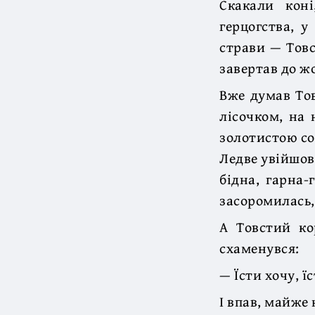
Скакали коні
герцогства, у
страви — Товс
завертав до ж
Вже думав Тов
лісочком, на 
золотистою со
Ледве увійшов,
бідна, гарна-
засоромилась,
А Товстий ко
схаменувся:
— Їсти хочу, їс
І впав, майже